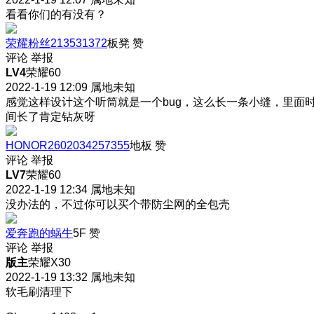
看看你们的有没有？
荣耀粉丝213531372
板凳
赞
评论
举报
LV4
荣耀60
2022-1-19 12:09
属地未知
感觉这样设计这个听筒就是一个bug，这么长一条小缝，里面
间长了肯定钻灰呀
HONOR2602034257355
地板
赞
评论
举报
LV7
荣耀60
2022-1-19 12:34
属地未知
没办法的，不过你可以买个带防尘网的全包壳
爱奔跑的蜗牛
5F
赞
评论
举报
版主
荣耀X30
2022-1-19 13:32
属地未知
软毛刷清理下