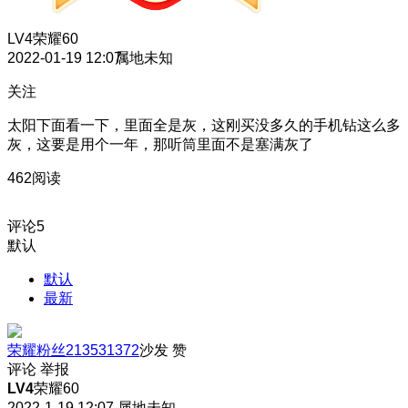
LV4
荣耀60
2022-01-19 12:07
属地未知
关注
太阳下面看一下，里面全是灰，这刚买没多久的手机钻这么多
灰，这要是用个一年，那听筒里面不是塞满灰了
462阅读
评论
5
默认
默认
最新
荣耀粉丝213531372
沙发
赞
评论
举报
LV4
荣耀60
2022-1-19 12:07
属地未知