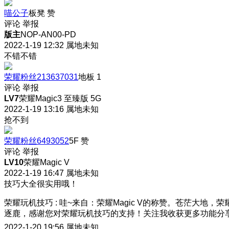
喵公子
板凳
赞
评论
举报
版主
NOP-AN00-PD
2022-1-19 12:32
属地未知
不错不错
荣耀粉丝213637031
地板
1
评论
举报
LV7
荣耀Magic3 至臻版 5G
2022-1-19 13:16
属地未知
抢不到
荣耀粉丝6493052
5F
赞
评论
举报
LV10
荣耀Magic V
2022-1-19 16:47
属地未知
技巧大全很实用哦！
荣耀玩机技巧
:
哇~来自：荣耀Magic V的称赞。苍茫大地，荣
逐鹿，感谢您对荣耀玩机技巧的支持！关注我收获更多功能分
2022-1-20 19:56
属地未知