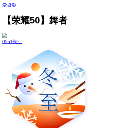
爱摄影
【荣耀50】舞者
0551长江