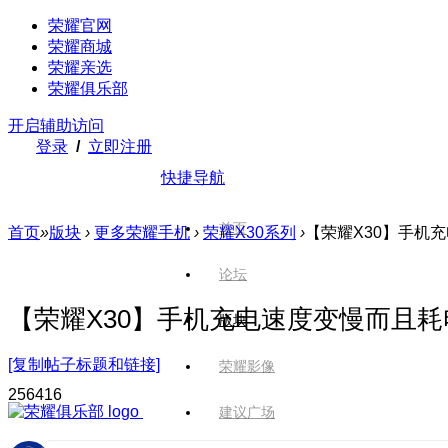
荣耀官网
荣耀商城
荣耀亲选
荣耀俱乐部
开启辅助访问
登录
/
立即注册
快捷导航
首页
首页
»
版块
›
更多荣耀手机
›
荣耀X30系列
›
【荣耀X30】手机
论坛
【荣耀X30】手机充电速度变慢而且耗
版块
[复制帖子标题和链接]
荣耀影像
2564
16
建议广场