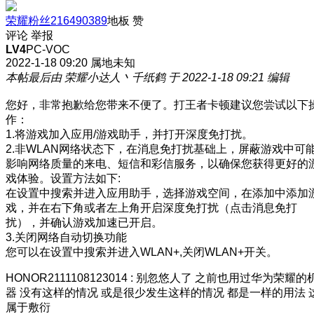
荣耀粉丝216490389
地板
赞
评论
举报
LV4
PC-VOC
2022-1-18 09:20
属地未知
本帖最后由 荣耀小达人丶千纸鹤 于 2022-1-18 09:21 编辑
您好，非常抱歉给您带来不便了。打王者卡顿建议您尝试以下
作：
1.将游戏加入应用/游戏助手，并打开深度免打扰。
2.非WLAN网络状态下，在消息免打扰基础上，屏蔽游戏中可
影响网络质量的来电、短信和彩信服务，以确保您获得更好的
戏体验。设置方法如下:
在设置中搜索并进入应用助手，选择游戏空间，在添加中添加
戏，并在右下角或者左上角开启深度免打扰（点击消息免打
扰），并确认游戏加速已开启。
3.关闭网络自动切换功能
您可以在设置中搜索并进入WLAN+,关闭WLAN+开关。
HONOR2111108123014
:
别忽悠人了 之前也用过华为荣耀的
器 没有这样的情况 或是很少发生这样的情况 都是一样的用法 
属于敷衍