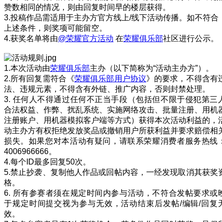
赞数相同的情况，则由回复时间早的楼层获得。
3.投稿作品需适用于主办方官方线上/线下活动传播。如不符合
上述条件，则奖项可能留空。
4.获奖名单将由
@荣耀官方活动
在
荣耀俱乐部
社区进行公示。
1.本次活动由
荣耀俱乐部
主办（以下简称为“活动主办方”）。
2.所有回复需符合《
荣耀俱乐部用户协议
》的要求，不得含有
法、违规元素，不得含有外链、推广内容，否则封禁处理。
3. 任何人不得通过任何不正当手段（包括但不限于侵犯第三
合法权益、作弊、扰乱系统、实施网络攻击、批量注册、用机
注册账户、用机器模拟客户端等方式）获得本次活动利益的，
动主办方有权拒绝发放奖品或撤销用户所获利益并要求赔偿相
损失。如果您对本活动有疑问，请联系荣耀消费者服务热线
4006966666。
4.每个ID最多回复50次。
5.禁止抄袭、复制他人作品或回帖内容，一经发现取消其获奖
格。
6. 所有参赛者须在规定时间内参与活动，不符合发帖要求或
于规定时间提交视为参与无效，活动结束后发帖/编辑/回复
效。