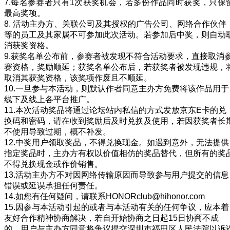
7.每名参赛者只有1次获奖机会，若多份作品同时获奖，只保
最高奖项。
8. 活动主办方、关联公司及其授权的广告公司、网络合作伙伴
等的员工及其家属不可参加此次活动。若参加后中奖，则自动
消获奖资格。
9.获奖名单公布前，参赛者被发现不符合活动要求，直接取消
赛资格，奖励顺延；获奖名单公布后，若获奖者被发现违规，
取消其获奖资格，该奖项作废且不顺延。
10.一旦参与本活动，则默认作者同意主办方免费将该作品用于
线下及线上各平台推广。
11.本次活动奖品将通过论坛站内私信的方式发放京东E卡的兑
换码和密码，请在收到奖励后及时兑换及使用，若因获奖者长
不使用导致过期，概不补发。
12.中奖用户领取奖品，不得兑换现金。如遇到意外，无法提供
指定奖品时，主办方有权以价值相仿的奖品替代，但所有的奖
不得兑换现金或作价销售。
13.活动主办方不对因网络传输原因而导致参与用户提交的信息
错误或延误承担任何责任。
14.如您有任何疑问，请联系HONORclub@hihonor.com
15.因参与本活动引起的或者与本活动有关的任何争议，应本着
友好合作精神协商解决，若自开始协商之日起15日协商不成
的，用户与主办方同意将争议提交深圳市福田区人民法院以诉