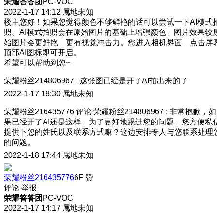
荣耀答答团
PC-VOC
2022-1-17 14:12
属地未知
楼主您好！如果您觉得颜色不够鲜艳的话可以尝试一下AI模式
照。AI模式拍照会在原始图片的基础上增强颜色，图片效果较
始图片会更鲜艳，更有视觉冲击力。您进入相机界面，点击屏
顶部AI图标即可开启。
希望可以帮助到您~
荣耀粉丝214806967
:
这张图已经是开了AI拍出来的了
2022-1-17 18:30
属地未知
荣耀粉丝216435776
评论
荣耀粉丝214806967
:
非常抱歉，如
果已经开了AI还是这样，为了更好地跟进您的问题，您方便私
提供下您的姓氏以及联系方式嘛？这边安排专人与您联系处理
的问题。
2022-1-18 17:44
属地未知
荣耀粉丝216435776
6F
赞
评论
举报
荣耀答答团
PC-VOC
2022-1-17 14:17
属地未知