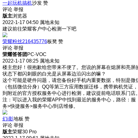
一起玩机搞机
沙发
赞
评论
举报
版主
浏览器
2022-1-17 04:50
属地未知
建议前往荣耀客户中心检测一下吧
荣耀粉丝216435776
板凳
赞
评论
举报
荣耀答答团
PC-VOC
2022-1-17 08:25
属地未知
楼主您好！很抱歉给您带来不便了。您说的屏幕在熄屏和亮屏
状态下都闪刺眼的白光是从屏幕边沿闪出的嘛？
这个可能是硬件问题，请您备份好手机内重要数据，特别是微
（包括微信分身）QQ等第三方应用数据迁移，携带购机凭证，
到附近的官方授权服务中心进行检测，建议提前电话联系门店
注：可以进入我的荣耀APP中找到最近的服务中心，路径：服
务>快捷服务>服务中心/到店维修。
幻i影
地板
赞
评论
举报
版主
荣耀30 Pro