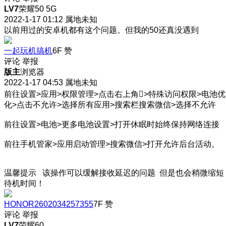
LV7
荣耀50 5G
2022-1-17 01:12
属地未知
以前用过的安卓机都有这个问题。但我的50还真没遇到
一起玩机搞机
6F
赞
评论
举报
版主
浏览器
2022-1-17 04:53
属地未知
前往设置>应用>权限管理>点击右上角>特殊访问权限>电池优
化>点击不允许>选择所有应用>搜索栏搜索微信>选择不允许
前往设置>电池>更多电池设置>打开休眠时始终保持网络连接
前往手机管家>应用启动管理>搜索微信>打开允许后台活动。
温馨提示 该操作可以缓解接收延迟的问题 但是也会稍微缩短
待机时间！
HONOR2602034257355
7F
赞
评论
举报
LV7
荣耀60