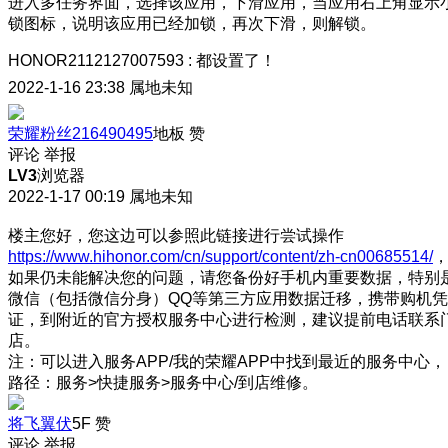
进入多任务界面，选择该应用，下滑应用，当应用右上角显示
锁图标，说明该应用已经加锁，再次下滑，则解锁。
HONOR2112127007593
:
都设置了！
2022-1-16 23:38
属地未知
荣耀粉丝216490495
地板
赞
评论
举报
LV3
浏览器
2022-1-17 00:19
属地未知
楼主您好，您这边可以参照此链接进行尝试操作
https://www.hihonor.com/cn/support/content/zh-cn00685514/
如果仍未能解决您的问题，请您备份好手机内重要数据，特别
微信（包括微信分身）QQ等第三方应用数据迁移，携带购机凭
证，到附近的官方授权服务中心进行检测，建议提前电话联系
店。
注：可以进入服务APP/我的荣耀APP中找到最近的服务中心，
路径：服务>快捷服务>服务中心/到店维修。
将飞翼伏
5F
赞
评论
举报