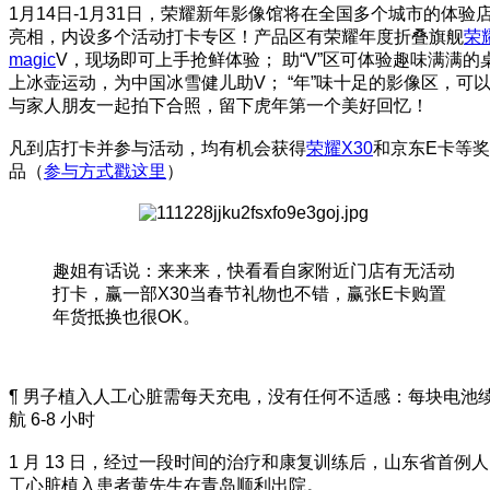
1月14日-1月31日，荣耀新年影像馆将在全国多个城市的体验
亮相，内设多个活动打卡专区！产品区有荣耀年度折叠旗舰
荣
magic
V，现场即可上手抢鲜体验； 助“V”区可体验趣味满满的
上冰壶运动，为中国冰雪健儿助V； “年”味十足的影像区，可
与家人朋友一起拍下合照，留下虎年第一个美好回忆！
凡到店打卡并参与活动，均有机会获得
荣耀X30
和京东E卡等奖
品（
参与方式戳这里
）
趣姐有话说：来来来，快看看自家附近门店有无活动
打卡，赢一部X30当春节礼物也不错，赢张E卡购置
年货抵换也很OK。
¶ 男子植入人工心脏需每天充电，没有任何不适感：每块电池
航 6-8 小时
1 月 13 日，经过一段时间的治疗和康复训练后，山东省首例人
工心脏植入患者黄先生在青岛顺利出院。