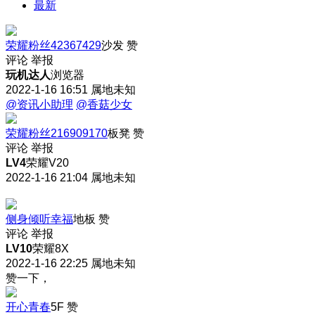
最新
荣耀粉丝42367429
沙发
赞
评论
举报
玩机达人
浏览器
2022-1-16 16:51
属地未知
@资讯小助理
@香菇少女
荣耀粉丝216909170
板凳
赞
评论
举报
LV4
荣耀V20
2022-1-16 21:04
属地未知
侧身倾听幸福
地板
赞
评论
举报
LV10
荣耀8X
2022-1-16 22:25
属地未知
赞一下，
开心青春
5F
赞