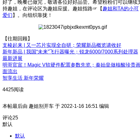
好了，晚餐已做完，敬请各位好好品尝。希望粉粉们可以继续
持趣姐，在评论区为趣姐应援。趣姐指路☞【
趣姐和TA的小可
爱们
】。向组织靠拢！
【往期回顾】
支棱起来 | 又一芯片实现全自研；荣耀新品概览请收好
新年新品 | 我国“未来”飞行器曝光；锐龙6000/7000系列处理器
最新进展
明哥官宣！Magic V软硬件配置参数先览；秦始皇做核酸珍贵
面流出
智享生活 新年荣耀
4425阅读
本帖最后由 趣姐别开车 于 2022-1-16 16:51 编辑
评论
25
默认
默认