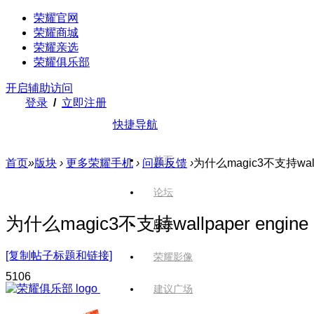
荣耀官网
荣耀商城
荣耀亲选
荣耀俱乐部
开启辅助访问
登录
/
立即注册
快捷导航
首页
首页
»
版块
›
更多荣耀手机
›
问题反馈
›
为什么magic3不支持wallp
论坛
为什么magic3不支持wallpaper engine
版块
[复制帖子标题和链接]
荣耀影像
510
6
建议广场