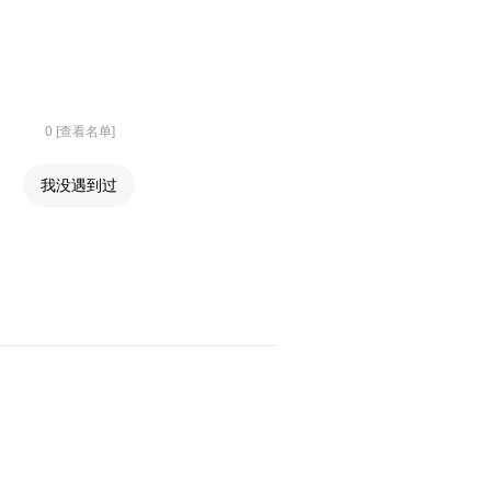
0 [查看名单]
我没遇到过