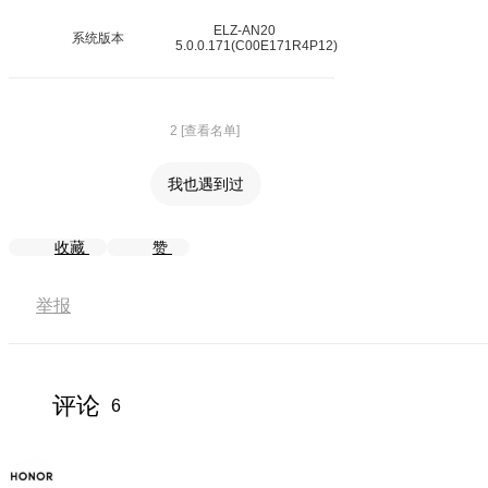
ELZ-AN20
系统版本
5.0.0.171(C00E171R4P12)
2 [查看名单]
我也遇到过
收藏
赞
举报
评论
6