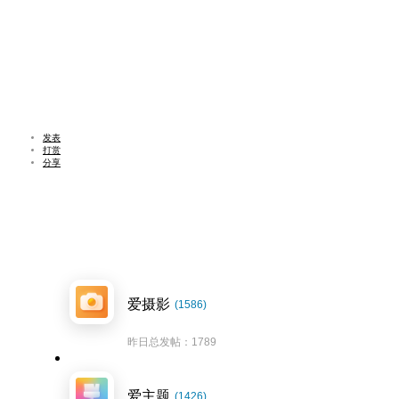
发表
打赏
分享
爱摄影
(1586)
昨日总发帖：1789
爱主题
(1426)