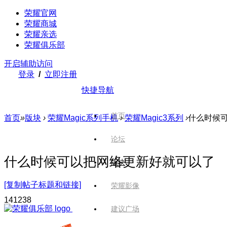
荣耀官网
荣耀商城
荣耀亲选
荣耀俱乐部
开启辅助访问
登录
/
立即注册
快捷导航
首页
首页
»
版块
›
荣耀Magic系列手机
›
荣耀Magic3系列
›
什么时候
论坛
什么时候可以把网络更新好就可以了
版块
[复制帖子标题和链接]
荣耀影像
1412
38
建议广场