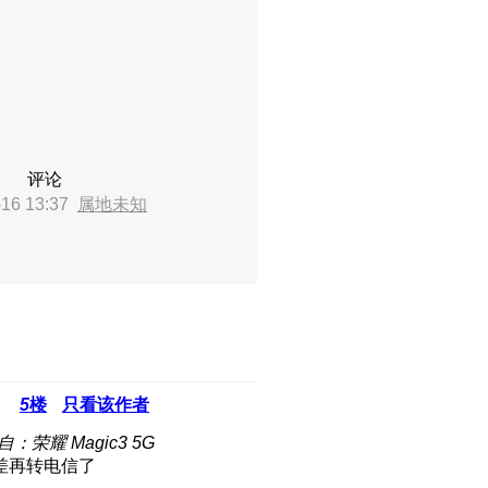
评论
16 13:37
属地未知
5
楼
只看该作者
自：荣耀 Magic3 5G
差再转电信了