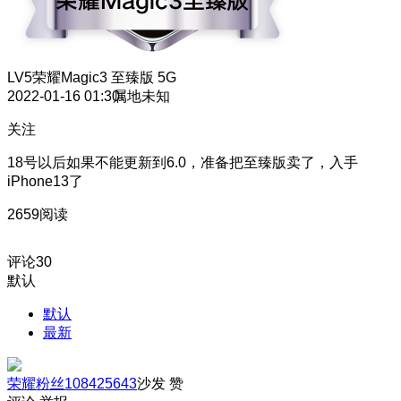
LV5
荣耀Magic3 至臻版 5G
2022-01-16 01:30
属地未知
关注
18号以后如果不能更新到6.0，准备把至臻版卖了，入手
iPhone13了
2659阅读
评论
30
默认
默认
最新
荣耀粉丝108425643
沙发
赞