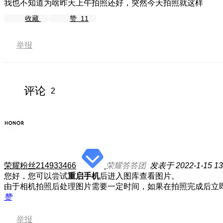
我也不知道为啥昨天上午拍照还好，突然今天拍照就这样
收藏
赞
11
举报
评论
2
荣耀粉丝214933466
荣耀答答团
发表于 2022-1-15 13
您好，您可以尝试
重启手机
后进入图库查看图片。
由于相机拍照后处理图片需要一定时间，如果在拍照完成后立
赞
举报