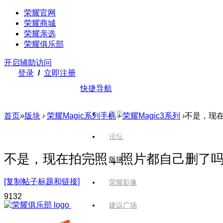
荣耀官网
荣耀商城
荣耀亲选
荣耀俱乐部
开启辅助访问
登录
/
立即注册
快捷导航
首页
首页
»
版块
›
荣耀Magic系列手机
›
荣耀Magic3系列
›
不是，现
论坛
不是，现在拍完照，照片都自己删了
版块
[复制帖子标题和链接]
荣耀影像
913
2
建议广场