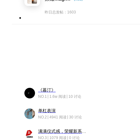
昨日总发帖：1603
《暮汀》
NO.1
1.6w 阅读
10 讨论
单杠表演
NO.2
4941 阅读
30 讨论
满满仪式感，荣耀新系统增加了个升级故事
NO.3
1079 阅读
0 讨论