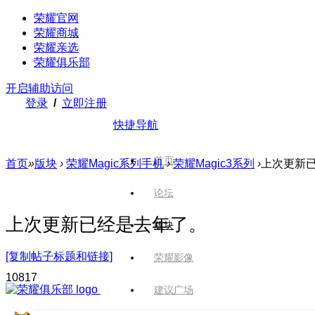
荣耀官网
荣耀商城
荣耀亲选
荣耀俱乐部
开启辅助访问
登录
/
立即注册
快捷导航
首页
首页
»
版块
›
荣耀Magic系列手机
›
荣耀Magic3系列
›
上次更新
论坛
上次更新已经是去年了。
版块
[复制帖子标题和链接]
荣耀影像
1081
7
建议广场