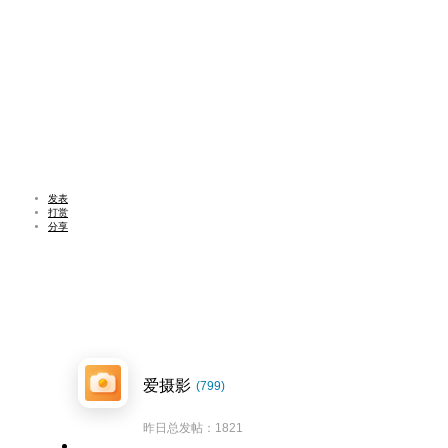
发表
打赏
分享
爱摄影
(799)
昨日总发帖：1821