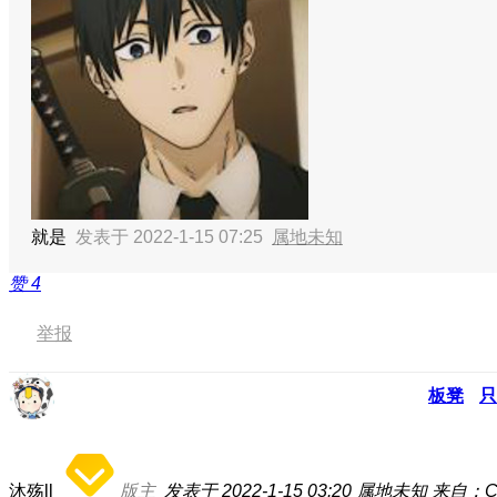
就是
发表于 2022-1-15 07:25
属地未知
赞
4
举报
板凳
只
沐殇ll
版主
发表于 2022-1-15 03:20
属地未知
来自：CD