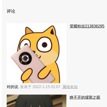
评论
荣耀粉丝213836295
对的说
发表于 2022-1-15 01:07
属地未知
睁不开的缪斯之眼