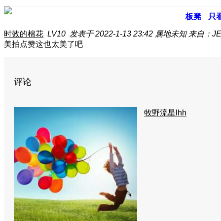
板凳
只
时效的棉花
LV10
发表于 2022-1-13 23:42
属地未知
来自：JE
美拍点赞
这也太美了吧
评论
牧野流星lhh