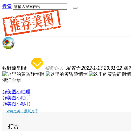
搜索
牧野流星lhh
摄影达人
发表于 2022-1-13 23:31:12
属
浙江金华
@美图小助理
@美图小助手
@美图小秘书
对称之美，展跃万千
打赏