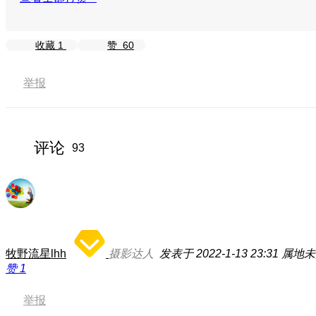
收藏
1
赞
60
举报
评论
93
牧野流星lhh
摄影达人
发表于 2022-1-13 23:31
属地未
赞
1
举报