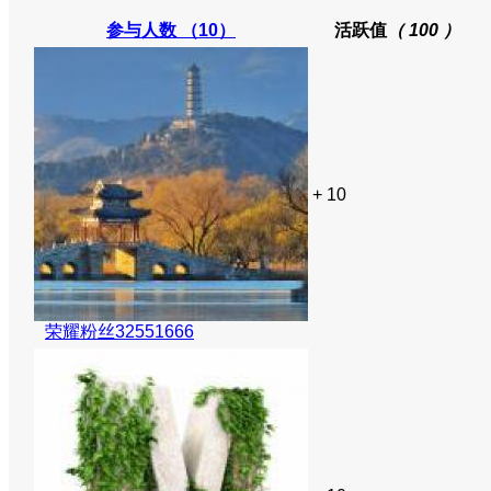
参与人数
（10）
活跃值
（ 100 ）
+ 10
荣耀粉丝32551666