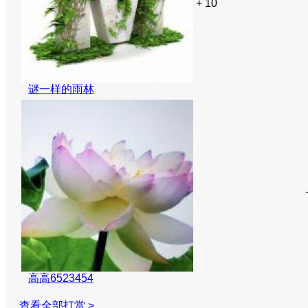
+ 10
谜一样的雨林
高高6523454
查看全部打赏 >