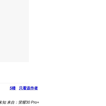
5
楼
只看该作者
未知
来自：荣耀30 Pro+