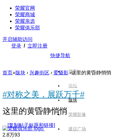
荣耀官网
荣耀商城
荣耀亲选
荣耀俱乐部
开启辅助访问
登录
/
立即注册
快捷导航
首页
首页
»
版块
›
兴趣街区
›
爱摄影
›
这里的黄昏静悄悄
论坛
#对称之美，展跃万千#
版块
这里的黄昏静悄悄
荣耀影像
[复制帖子标题和链接]
建议广场
2.8万
93