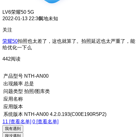
LV6
荣耀50 5G
2022-01-13 22:36
属地未知
关注
荣耀50
拍照也太差了，这也就算了。拍照延迟也太严重了，能
给优化一下么
442阅读
产品型号
NTH-AN00
出现频率
总是
问题类型
拍照/图库类
应用名称
应用版本
系统版本
NTH-AN00 4.2.0.193(C00E190R5P2)
11 [查看名单]
0 [查看名单]
我有遇到
我没遇到