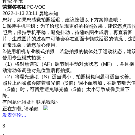
评论
举报
荣耀答答团
PC-VOC
2022-1-13 23:11
属地未知
您好，如果您感觉拍照延迟，建议按照以下方案排查哦：
1.保持手机平稳：为了给您呈现更好的拍照效果，建议您点击
照后，保持手机平稳，避免抖动，待缩略图生成后，再查看图
片，生成图片的过程中可能会存在画面卡顿或延迟的情况，这
正常现象，请您放心使用。
2.使用相机专业模式拍摄：若您拍摄的物体处于运动状态，建
使用专业模式拍摄：
（1）将对焦选项（AF）调节到手动对焦状态（MF），并且拖
动滑动条调整对焦位置后再拍摄。
（2）将曝光选项（S）适当调小，拍照模糊问题可适当改善。
照片上的噪点会随着曝光值（S值）调小而增加，在调节曝光
（S值）时，可留意避免曝光值（S值）太小导致成像质量下
降。
有问题记得及时联系我哦~
正在加载, 请稍候...
发表评论…
3