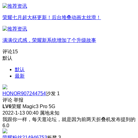
荣耀七月超大杯更新！后台堆叠动画太丝滑！
满满仪式感，荣耀新系统增加了个升级故事
评论
15
默认
默认
最新
HONOR907244754
沙发
1
评论
举报
LV6
荣耀 Magic3 Pro 5G
2022-1-13 00:40
属地未知
我跟你一样，每天逛论坛，就是因为前两天折叠机发布提到的
6.0
荣耀粉丝214946753
板凳
3