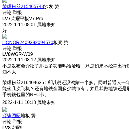
荣耀粉丝215465748
沙发
赞
评论
举报
LV7
荣耀平板V7 Pro
2022-1-11 08:01
属地未知
好
HONOR2409292094570
板凳
赞
评论
举报
LV8
WGR-W09
2022-1-11 08:12
属地未知
不是发布会介绍了那么多功能吗哈哈哈，只是如果不经常出行
知不大
荣耀粉丝216404625
:
所以说还没鸿蒙一半多。同时普通人一
能坐几次飞机？还有地铁全国多少城市有，并且我做地铁还是
手机钱包里的NFC卡。
2022-1-11 10:18
属地未知
源缘园圆
地板
赞
评论
举报
LV8
荣耀9