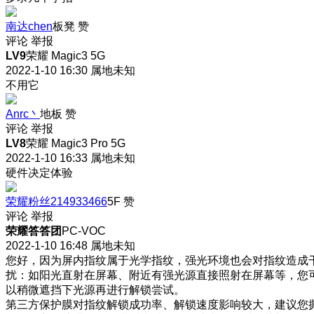
南达chen
板凳
赞
评论
举报
LV9
荣耀 Magic3 5G
2022-1-10 16:30
属地未知
不用它
Anrc丶
地板
赞
评论
举报
LV8
荣耀 Magic3 Pro 5G
2022-1-10 16:33
属地未知
硬件决定体验
荣耀粉丝214933466
5F
赞
评论
举报
荣耀答答团
PC-VOC
2022-1-10 16:48
属地未知
您好，因为屏内指纹属于光学指纹，强光环境也会对指纹造成
扰：如阳光直射在屏幕、附近有强光源直接照射在屏幕等，您
以稍微遮挡下光源再进行解锁尝试。
第三方保护膜对指纹解锁成功率、解锁速度影响较大，建议您