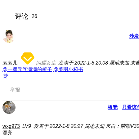
评论
26
沙发
袁袁儿
闪耀女生
发表于 2022-1-8 20:08
属地未知
来自
@一颗元气满满的橙子
@美图小秘书
赞
举报
板凳
只看该
wxg973
LV9
发表于 2022-1-8 20:27
属地未知
来自：荣耀V30 
漂亮