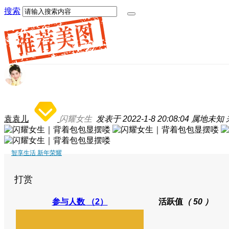
搜索
袁袁儿
闪耀女生
发表于 2022-1-8 20:08:04
属地未知
智享生活 新年荣耀
打赏
参与人数
（2）
活跃值
（ 50 ）