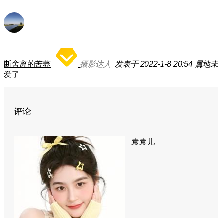
断舍离的苦荞
摄影达人
发表于 2022-1-8 20:54
属地未
爱了
评论
袁袁儿