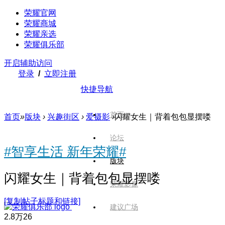
荣耀官网
荣耀商城
荣耀亲选
荣耀俱乐部
开启辅助访问
登录
/
立即注册
快捷导航
首页
首页
»
版块
›
兴趣街区
›
爱摄影
›
闪耀女生｜背着包包显摆喽
论坛
#智享生活 新年荣耀#
版块
闪耀女生｜背着包包显摆喽
荣耀影像
[复制帖子标题和链接]
建议广场
2.8万
26