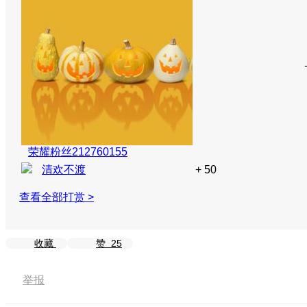
荣耀粉丝212760155
清欢不渡
+ 50
查看全部打赏 >
收藏
赞
25
举报