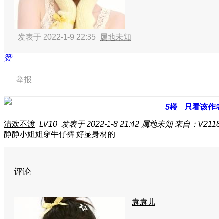
发表于 2022-1-9 22:35
属地未知
赞
举报
5
楼
只看该作
清欢不渡
LV10
发表于 2022-1-8 21:42
属地未知
来自：V211
静静小姐姐穿牛仔裤 好显身材的
评论
袁袁儿