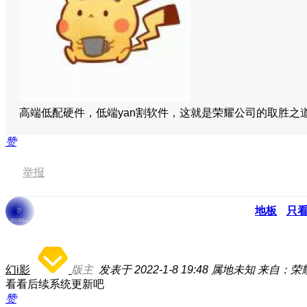
高端低配硬件，低端yan割软件，这就是荣耀公司的取胜
赞
举报
地板
只
幻i影
版主
发表于 2022-1-8 19:48
属地未知
来自：荣耀3
看看后续系统更新吧
赞