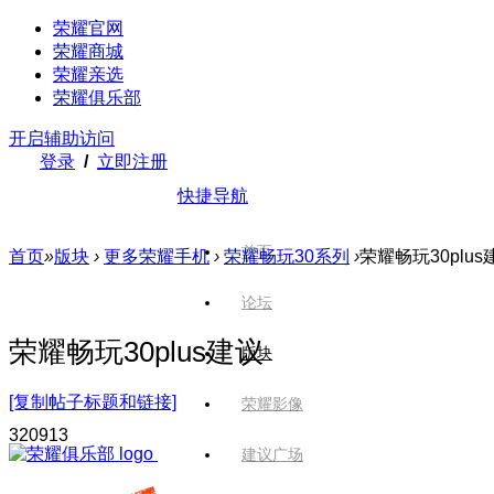
荣耀官网
荣耀商城
荣耀亲选
荣耀俱乐部
开启辅助访问
登录
/
立即注册
快捷导航
首页
首页
»
版块
›
更多荣耀手机
›
荣耀畅玩30系列
›
荣耀畅玩30plus
论坛
荣耀畅玩30plus建议
版块
[复制帖子标题和链接]
荣耀影像
3209
13
建议广场