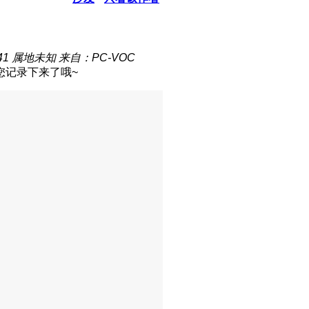
41
属地未知
来自：PC-VOC
您记录下来了哦~