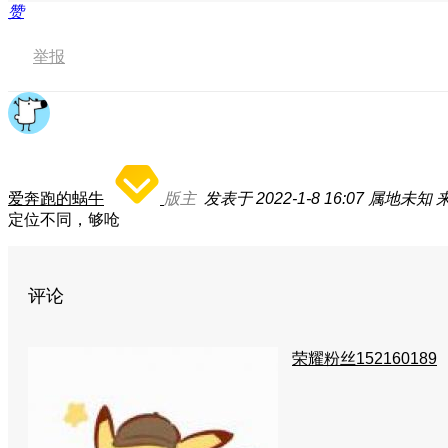
赞
举报
爱奔跑的蜗牛
版主
发表于 2022-1-8 16:07
属地未知
定位不同，够呛
评论
荣耀粉丝152160189