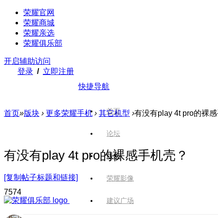
荣耀官网
荣耀商城
荣耀亲选
荣耀俱乐部
开启辅助访问
登录
/
立即注册
快捷导航
首页
首页
»
版块
›
更多荣耀手机
›
其它机型
›
有没有play 4t pro的
论坛
有没有play 4t pro的裸感手机壳？
版块
[复制帖子标题和链接]
荣耀影像
757
4
建议广场