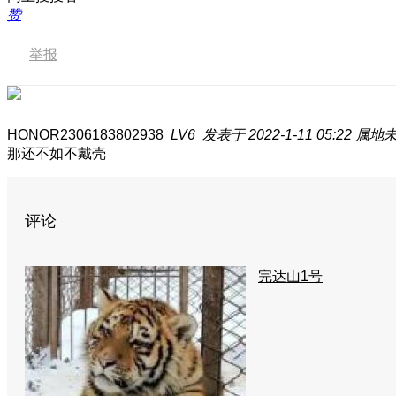
赞
举报
HONOR2306183802938
LV6
发表于 2022-1-11 05:22
属地
那还不如不戴壳
评论
完达山1号