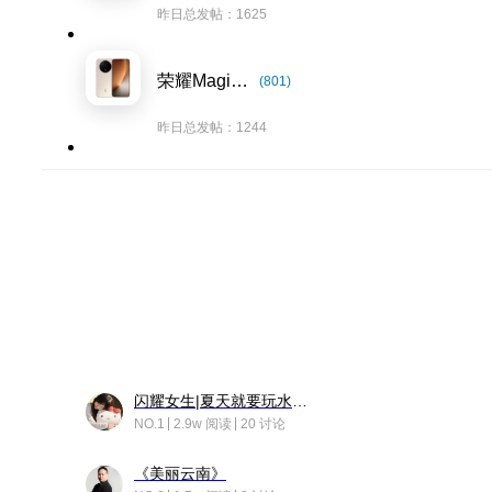
昨日总发帖：1625
荣耀Magic8系列
(801)
昨日总发帖：1244
闪耀女生|夏天就要玩水！！
NO.1
2.9w 阅读
20 讨论
《美丽云南》