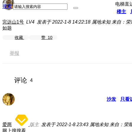
电梯直
搜索
楼主
完达山1号
LV4
发表于 2022-1-8 14:22:18
属地未知
来自：荣耀P
如题
收藏
赞
10
举报
评论
4
沙发
只看
爱两
版主
发表于 2022-1-8 23:43
属地未知
来自：荣耀P
网上搜搜看