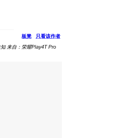
板凳
只看该作者
未知
来自：荣耀Play4T Pro