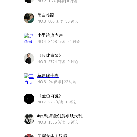
NO.2
1.7w 阅读
8 讨论
黑白歧路
NO.3
806 阅读
30 讨论
小里约热内卢
NO.4
3408 阅读
21 讨论
《只此青绿》
NO.5
2774 阅读
9 讨论
草原瑞士卷
NO.6
2w 阅读
22 讨论
《金色诗笺》
NO.7
273 阅读
1 讨论
#灵动胶囊创意壁纸大乱斗#脑洞不限形式，灵感不分边界，体验追赛的快乐！
NO.8
1335 阅读
5 讨论
闪耀女生｜汉服