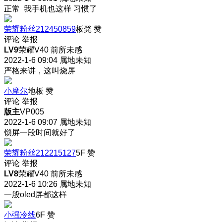
正常 我手机也这样 习惯了
荣耀粉丝212450859
板凳
赞
评论
举报
LV9
荣耀V40 前所未感
2022-1-6 09:04
属地未知
严格来讲，这叫烧屏
小摩尔
地板
赞
评论
举报
版主
VP005
2022-1-6 09:07
属地未知
锁屏一段时间就好了
荣耀粉丝212215127
5F
赞
评论
举报
LV8
荣耀V40 前所未感
2022-1-6 10:26
属地未知
一般oled屏都这样
小强冷线
6F
赞