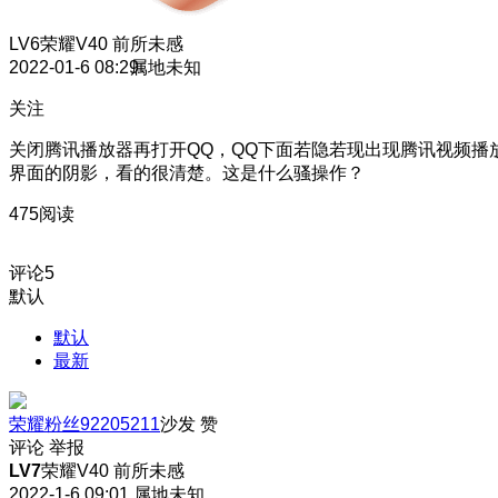
LV6
荣耀V40 前所未感
2022-01-6 08:29
属地未知
关注
关闭腾讯播放器再打开QQ，QQ下面若隐若现出现腾讯视频播
界面的阴影，看的很清楚。这是什么骚操作？
475阅读
评论
5
默认
默认
最新
荣耀粉丝92205211
沙发
赞
评论
举报
LV7
荣耀V40 前所未感
2022-1-6 09:01
属地未知