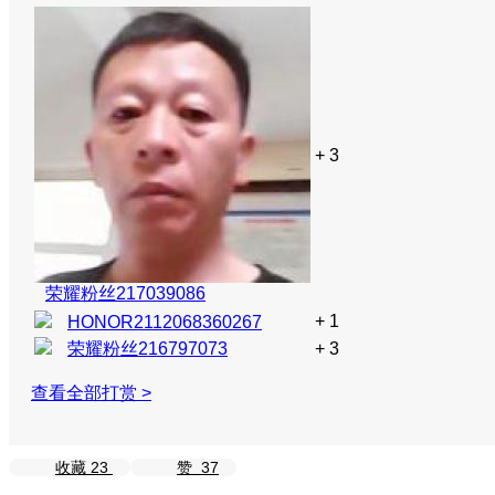
+ 3
荣耀粉丝217039086
+ 1
HONOR2112068360267
荣耀粉丝216797073
+ 3
查看全部打赏 >
收藏
23
赞
37