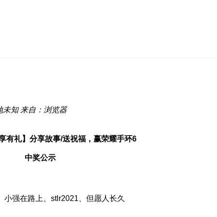
地未知
来自：浏览器
享有礼】分享故事/送祝福，赢荣耀手环6
中奖公示
、小强在路上、stlr2021、但愿人长久