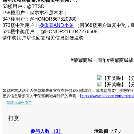
周年庆粉丝征集活动抽奖中奖用户
：
53楼用户：@TTSD；
158楼用户：@朩朩不是木木；
347楼用户：@HONOR667520980；
373楼中奖用户：
@傻哥AND小弟
（因368楼用户重复中奖，
520楼中奖用户 ：@HONOR2111047276508；
请中奖用户尽快回复相关信息以便发奖
#荣耀商城一周年#荣耀商城成
如您对本活动个人信息相关事宜存在任何疑问或建议，或者您需要行使您的
更多信息请参阅关于荣耀商城与隐私的声明：
https://www.hihonor.com/minis
荣耀商城一周年
打赏
参与人数
（3）
活跃值
（ 7 ）