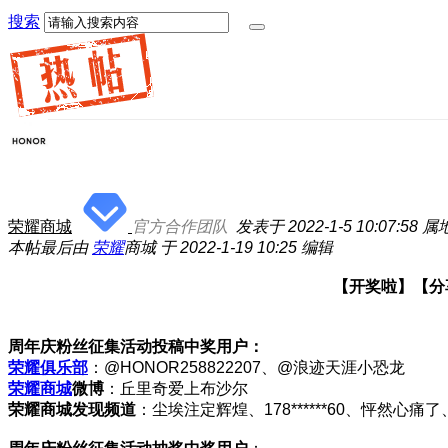
搜索
荣耀商城
官方合作团队
发表于 2022-1-5 10:07:58
属
本帖最后由
荣耀
商城 于 2022-1-19 10:25 编辑
【开奖啦】【分
周年庆粉丝征集活动投稿中奖用户：
荣耀俱乐部
：@HONOR258822207、@浪迹天涯小恐龙
荣耀商城
微博
：丘里奇爱上布沙尔
荣耀商城发现频道
：尘埃注定辉煌、178******60、怦然心痛了