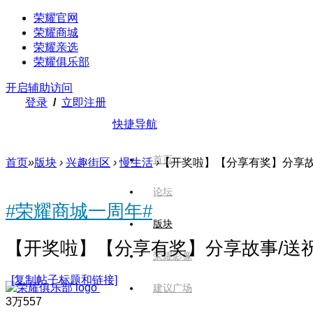
荣耀官网
荣耀商城
荣耀亲选
荣耀俱乐部
开启辅助访问
登录
/
立即注册
快捷导航
首页
首页
»
版块
›
兴趣街区
›
慢生活
›
【开奖啦】【分享有奖】分享故
论坛
#荣耀商城一周年#
版块
【开奖啦】【分享有奖】分享故事/送
荣耀影像
[复制帖子标题和链接]
建议广场
3万
557