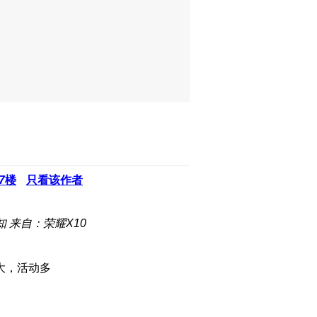
7
楼
只看该作者
知
来自：荣耀X10
大，活动多