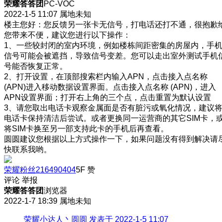
荣耀答答团
PC-VOC
2022-1-5 11:07
属地未知
楼主您好：您反馈另一张卡无信号，打电话还打不通，很抱歉
您带来不便，建议您进行以下操作：
1、一些较封闭的室内环境，例如楼栋间距密集的房屋内，手
信号可能会被遮挡，导致信号变差。您可以走出室外测试手机
号能否恢复正常。
2、打开设置，在顶部搜索栏内输入APN，点击接入点名称
(APN)进入移动数据设置界面。点击接入点名称 (APN)，进入
APN设置界面；打开右上角的三个点，点击重置为默认设置
3、请您取出电话卡观察金属面是否有脏污或氧化情况，建议
电话卡保持清洁后尝试。或者更换同一运营商的其它SIM卡，
将SIM卡换至另一部支持此卡的手机后再查看。
圆圆建议您根据以上方式操作一下，如果问题没有得到解决请
快联系我哟。
荣耀粉丝216490404
5F
赞
评论
举报
荣耀答答团
浏览器
2022-1-7 18:39
属地未知
荣耀小达人丶圆圆 发表于 2022-1-5 11:07