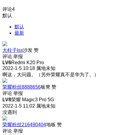
评论
4
默认
默认
最新
大柱子lss
沙发
赞
评论
举报
LV6
Redmi K20 Pro
2022-1-5 10:18
属地未知
啊这，大问题。（另外荣耀真不是华为了。）
荣耀粉丝8888656
板凳
赞
评论
举报
LV8
荣耀 Magic3 Pro 5G
2022-1-5 11:02
属地未知
没遇到
荣耀粉丝216490404
地板
赞
评论
举报