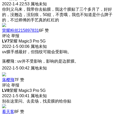
2022-1-4 22:53
属地未知
你到义乌来，我带你去贴膜，我这个膜贴了三个多月了，好好
的，没翘边，没刮痕，50紋，不贵哦，我也不知道是什么牌子
的，不过师傅的手艺真的杠杠的
荣耀粉丝215897831
6F
赞
评论
举报
LV7
荣耀 Magic3 Pro 5G
2022-1-5 00:06
属地未知
uv膜手感最好，但指纹可能会受影响。
落樱飛
:
uv并不受影响，影响的是边胶膜。
2022-1-5 00:42
属地未知
落樱飛
7F
赞
评论
举报
LV8
荣耀 Magic3 Pro 5G
2022-1-5 00:41
属地未知
别在这里问。去卖场，找卖膜的给你贴
看天客
8F
赞