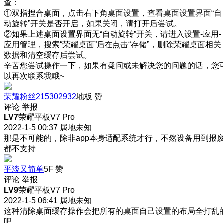
查：
①双指捏合桌面，点击右下角桌面设置，查看桌面设置界面“自
动旋转”开关是否开启，如果关闭，请打开后尝试。
②如果上述桌面设置界面无“自动旋转”开关，请进入设置-应用-
应用管理，搜索“荣耀桌面”后在点击“存储”，删除荣耀桌面相关
数据和清空缓存后尝试。
辛苦您尝试操作一下，如果有疑问或未解决您的问题的话，您
以再次联系我哦~
荣耀粉丝215302932
地板
赞
评论
举报
LV7
荣耀平板V7 Pro
2022-1-5 00:37
属地未知
那是不可能的，除非app本身适配系统才行，不然设备用到报
都不支持
平淡又简单
5F
赞
评论
举报
LV9
荣耀平板V7 Pro
2022-1-5 06:41
属地未知
这种清除桌面缓存操作会把所有的桌面自己设置的布局全打乱
吧。