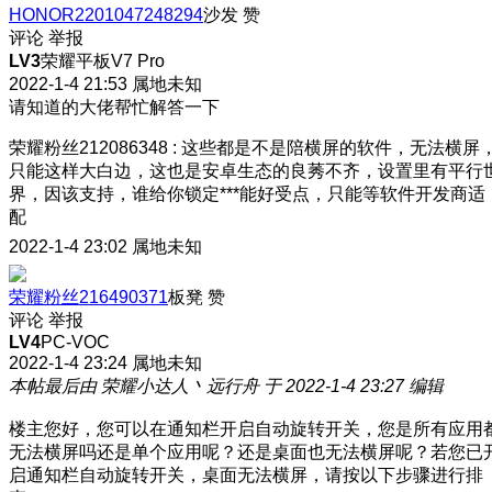
HONOR2201047248294
沙发
赞
评论
举报
LV3
荣耀平板V7 Pro
2022-1-4 21:53
属地未知
请知道的大佬帮忙解答一下
荣耀粉丝212086348
:
这些都是不是陪横屏的软件，无法横屏
只能这样大白边，这也是安卓生态的良莠不齐，设置里有平行
界，因该支持，谁给你锁定***能好受点，只能等软件开发商适
配
2022-1-4 23:02
属地未知
荣耀粉丝216490371
板凳
赞
评论
举报
LV4
PC-VOC
2022-1-4 23:24
属地未知
本帖最后由 荣耀小达人丶远行舟 于 2022-1-4 23:27 编辑
楼主您好，您可以在通知栏开启自动旋转开关，您是所有应用
无法横屏吗还是单个应用呢？还是桌面也无法横屏呢？若您已
启通知栏自动旋转开关，桌面无法横屏，请按以下步骤进行排