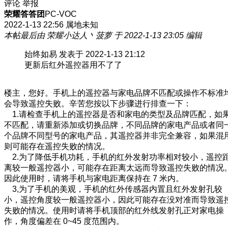
评论
举报
荣耀答答团
PC-VOC
2022-1-13 22:56
属地未知
本帖最后由 荣耀小达人丶菠萝 于 2022-1-13 23:05 编辑
始终如易 发表于 2022-1-13 21:12
更新后红外遥控器用不了了
楼主，您好。手机上的遥控器与家电品牌不匹配或操作不标准
会导致遥控失败。辛苦您按以下步骤进行排查一下：
1.请检查手机上的遥控器是否和家电的类型及品牌匹配，如
不匹配，请重新添加或切换品牌，不同品牌的家电产品或者同
个品牌不同型号的家电产品，其遥控器并非完全兼容，如果混
则可能存在遥控失败的情况。
2.为了降低手机功耗，手机的红外发射功率相对较小，遥控
离较一般遥控器小，可能存在距离太远而导致遥控失败的情况
因此使用时，请将手机与家电距离保持在 7 米内。
3,为了手机的美观，手机的红外传感器内置且红外发射孔较
小，遥控角度较一般遥控器小，因此可能存在没对准而导致遥
失败的情况。使用时请将手机顶部的红外线发射孔正对家电操
作，角度偏差在 0~45 度范围内。