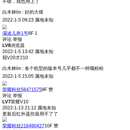
不错，我也用上了
白木林lin
:
好的大佬
2022-1-5 09:23
属地未知
灞波儿奔1号
8F
1
评论
举报
LV8
浏览器
2022-1-5 13:42
属地未知
我V20才210
白木林lin
:
各个机型的版本号几乎都不一样哦粉粉
2022-1-5 15:05
属地未知
荣耀粉丝56471575
9F
赞
评论
举报
LV7
荣耀V10
2022-1-13 21:12
属地未知
更新后红外遥控器用不了了
荣耀粉丝216490427
10F
赞