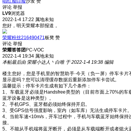
唱红脸白脸
沙发
赞
评论
举报
LV9
浏览器
2022-1-4 17:22
属地未知
您好，明天荣耀本部报道，
荣耀粉丝216490471
板凳
赞
评论
举报
荣耀答答团
PC-VOC
2022-1-4 19:34
属地未知
本帖最后由 荣耀小达人丶白唯 于 2022-1-4 19:38 编辑
楼主您好，您是手机里的智慧助手·今天（负一屏）停车卡片
显示是吗？您可以清理缓存数据后重新添加停车卡尝试。
温馨提示：停车卡片生成有如下几个条件：
1、车载蓝牙必须是Handsfree类型的（目前市面上70%的车
蓝牙设备是这种类型）。
2、手机GPS、蓝牙都必须始终保持开启。
3、受GPS信号强度影响，室内（如车库）无法生成停车卡片
4、当前车速<10m/s，开车过程中，手机与车载蓝牙始终保持
接。
5、不能从手机端将蓝牙断开，必须是从车载端断开或者熄火