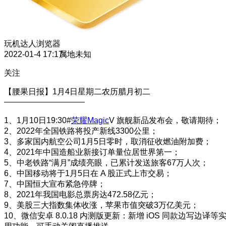
玩机达人
浏览器
2022-01-4 17:17
属地未知
关注
【腰果日报】1月4日星期二农历腊月初二
——————————
1、1月10日19:30#
荣耀Magic
V 旗舰新品发布会，敬请期待；
2、2022年全国铁路将投产新线3300公里；
3、多家国内航空公司1月5日零时，取消征收燃油附加费；
4、​2021年中国造船业新接订单量位居世界第一；
5、中老铁路“满月”成绩亮眼，已累计发送旅客67万人次；
6、中国移动将于1月5日在 A 股正式上市交易；
7、中国恒大宣布紧急停牌；
8、2021年我国电影总票房达472.58亿元；
9、美股三大指数集体收涨，苹果市值突破3万亿美元；
10、微信安卓 8.0.18 内测版更新：新增 iOS 同款边写边译等