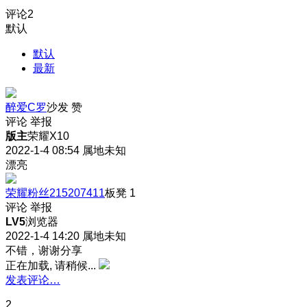
评论
2
默认
默认
最新
醉爱C罗
沙发
赞
评论
举报
版主
荣耀X10
2022-1-4 08:54
属地未知
漂亮
荣耀粉丝215207411
板凳
1
评论
举报
LV5
浏览器
2022-1-4 14:20
属地未知
不错，谢谢分享
正在加载, 请稍候...
发表评论…
2