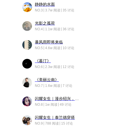
静静的水面
NO.3
3.7w 阅读
35 讨论
光影之孤荷
NO.4
1.1w 阅读
36 讨论
暴风雨即将来临
NO.5
4.6w 阅读
10 讨论
《暮汀》
NO.6
2.3w 阅读
12 讨论
《美丽云南》
NO.7
1.6w 阅读
7 讨论
闪耀女生｜漫步绍兴，寻找藏在老街的江南温柔
NO.8
1w 阅读
49 讨论
闪耀女生｜泰兰德穿搭
NO.9
788 阅读
15 讨论