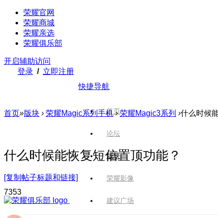
荣耀官网
荣耀商城
荣耀亲选
荣耀俱乐部
开启辅助访问
登录
/
立即注册
快捷导航
首页
首页
»
版块
›
荣耀Magic系列手机
›
荣耀Magic3系列
›
什么时候
论坛
什么时候能恢复短信置顶功能？
版块
[复制帖子标题和链接]
荣耀影像
735
3
建议广场