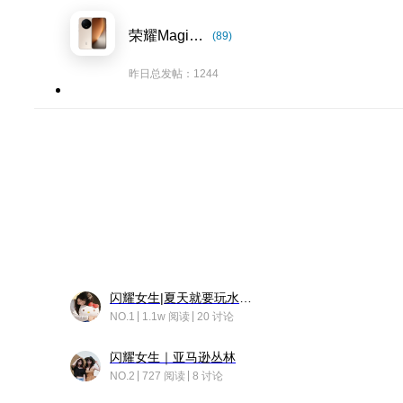
荣耀Magic8系列
(89)
昨日总发帖：1244
闪耀女生|夏天就要玩水！！
NO.1
1.1w 阅读
20 讨论
闪耀女生｜亚马逊丛林
NO.2
727 阅读
8 讨论