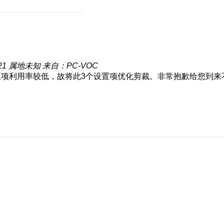
21
属地未知
来自：PC-VOC
信息”三项利用率较低，故将此3个设置项优化剪裁。非常抱歉给您