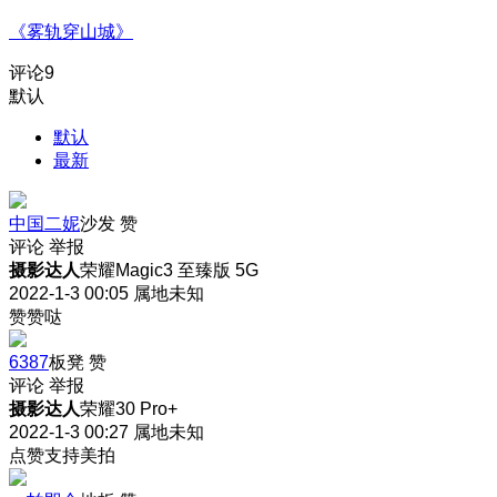
《雾轨穿山城》
评论
9
默认
默认
最新
中国二妮
沙发
赞
评论
举报
摄影达人
荣耀Magic3 至臻版 5G
2022-1-3 00:05
属地未知
赞赞哒
6387
板凳
赞
评论
举报
摄影达人
荣耀30 Pro+
2022-1-3 00:27
属地未知
点赞支持美拍