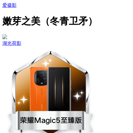
爱摄影
嫩芽之美（冬青卫矛）
湖光荷影