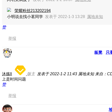
荣耀粉丝213202194
小明说去找小茗同学
发表于 2022-1-3 13:28
属地未知
赞
举报
板凳
只
沐殇ll
版主
发表于 2022-1-2 11:43
属地未知
来自：CD
上是时间问题
赞
举报