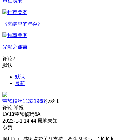
单杠表演
《夹缝里的温存》
光影之孤荷
评论
2
默认
默认
最新
荣耀粉丝11321968
沙发
1
评论
举报
LV10
荣耀畅玩6A
2022-1-1 14:44
属地未知
点赞
聊机fun
:
感谢点赞关注支持，祝生活愉快，冲冲冲。