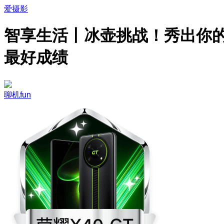
爱摄影
智享生活丨冰壶挑战！秀出你
最好成绩
聊机fun