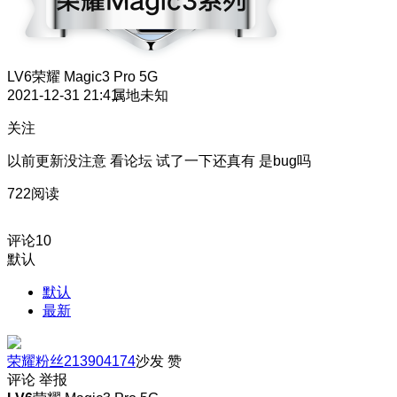
LV6
荣耀 Magic3 Pro 5G
2021-12-31 21:41
属地未知
关注
以前更新没注意 看论坛 试了一下还真有 是bug吗
722阅读
评论
10
默认
默认
最新
荣耀粉丝213904174
沙发
赞
评论
举报