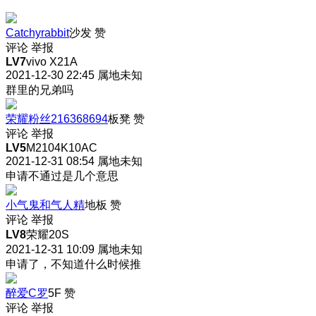
Catchyrabbit
沙发
赞
评论
举报
LV7
vivo X21A
2021-12-30 22:45
属地未知
群里的兄弟吗
荣耀粉丝216368694
板凳
赞
评论
举报
LV5
M2104K10AC
2021-12-31 08:54
属地未知
申请不通过是几个意思
小气鬼和气人精
地板
赞
评论
举报
LV8
荣耀20S
2021-12-31 10:09
属地未知
申请了，不知道什么时候推
醉爱C罗
5F
赞
评论
举报