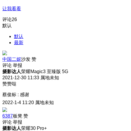
让我看看
评论
26
默认
默认
最新
中国二妮
沙发
赞
评论
举报
摄影达人
荣耀Magic3 至臻版 5G
2021-12-30 11:33
属地未知
赞赞哒
蔡俊标
:
感谢
2022-1-4 11:20
属地未知
6387
板凳
赞
评论
举报
摄影达人
荣耀30 Pro+