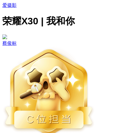
爱摄影
荣耀X30 | 我和你
蔡俊标