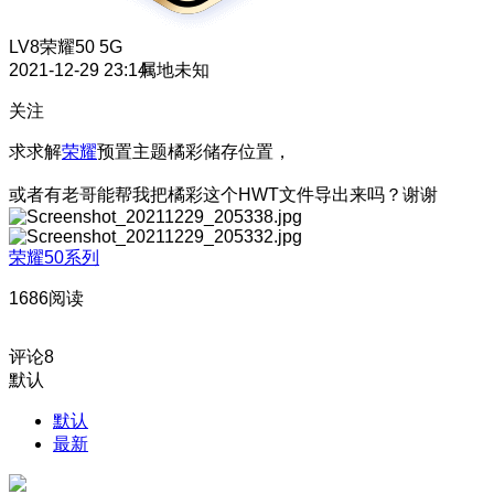
LV8
荣耀50 5G
2021-12-29 23:14
属地未知
关注
求求解
荣耀
预置主题橘彩储存位置，
或者有老哥能帮我把橘彩这个HWT文件导出来吗？谢谢
荣耀50系列
1686阅读
评论
8
默认
默认
最新