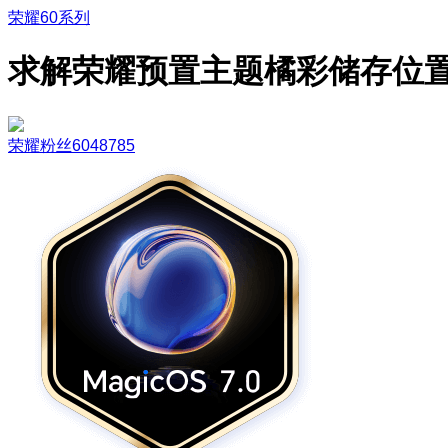
荣耀60系列
求解荣耀预置主题橘彩储存位
荣耀粉丝6048785