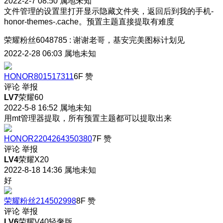
2022-2-7 08:50
属地未知
文件管理的设置里打开显示隐藏文件夹，返回后到我的手机-
honor-themes-.cache。预置主题直接提取有难度
荣耀粉丝6048785
:
谢谢老哥，基安完美图标计划见
2022-2-28 06:03
属地未知
HONOR801517311
6F
赞
评论
举报
LV7
荣耀60
2022-5-8 16:52
属地未知
用mt管理器提取，所有预置主题都可以提取出来
HONOR2204264350380
7F
赞
评论
举报
LV4
荣耀X20
2022-8-18 14:36
属地未知
好
荣耀粉丝214502998
8F
赞
评论
举报
LV6
荣耀V40轻奢版