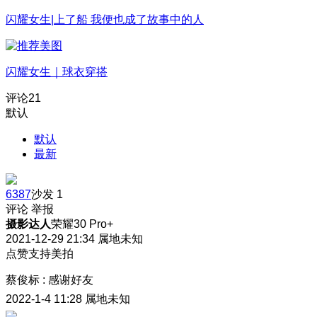
闪耀女生|上了船 我便也成了故事中的人
闪耀女生｜球衣穿搭
评论
21
默认
默认
最新
6387
沙发
1
评论
举报
摄影达人
荣耀30 Pro+
2021-12-29 21:34
属地未知
点赞支持美拍
蔡俊标
:
感谢好友
2022-1-4 11:28
属地未知