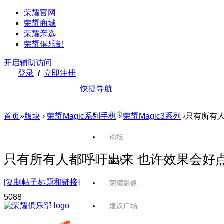
荣耀官网
荣耀商城
荣耀亲选
荣耀俱乐部
开启辅助访问
登录
/
立即注册
快捷导航
首页
首页
»
版块
›
荣耀Magic系列手机
›
荣耀Magic3系列
›
只有所有人
论坛
只有所有人都呼吁出来 也许效果会好点
版块
[复制帖子标题和链接]
荣耀影像
508
8
建议广场