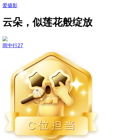
爱摄影
云朵，似莲花般绽放
雨中行27