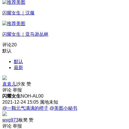
闪耀女生｜汉服
闪耀女生｜亚马逊丛林
评论
20
默认
默认
最新
袁袁儿
沙发
赞
评论
举报
闪耀女生
NOH-AL00
2021-12-24 15:05
属地未知
@一颗元气满满的橙子
@美图小秘书
wxg973
板凳
赞
评论
举报