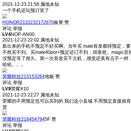
2021-12-23 21:58
属地未知
一个手机还玩预订
笑了
HONOR2110232172670
板凳
赞
评论
举报
LV4
NOP-AN00
2021-12-23 22:02
属地未知
新出来的手机不预定不好买啊。当年买 mate首发都得预定，要
不然买不到。买mate40por+预定还订不到，得靠抢。magic至
没预定等了很久。第一次首发买千元机，感觉还真有点不一样
哈哈。。。
荣耀粉丝213153264
地板
赞
评论
举报
LV9
荣耀X10
2021-12-23 22:27
属地未知
荣耀的不用预定也可以买到的 我们这小县城 不用预定直接就有
货
荣耀粉丝216454794
5F
赞
评论
举报