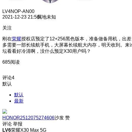
LV4
NOP-AN00
2021-12-23 21:56
属地未知
关注
刚在
荣耀
授权店预定了12+256黑色版本，准备做备用机，出差
多需要一部长续航手机，大屏幕长续航大内存，明天收到。来
坛看看好冷清啊，没什么预定X30用户吗？
685阅读
评论
4
默认
默认
最新
HONOR2512075274606
沙发
赞
评论
举报
LV6
荣耀X30 Max 5G