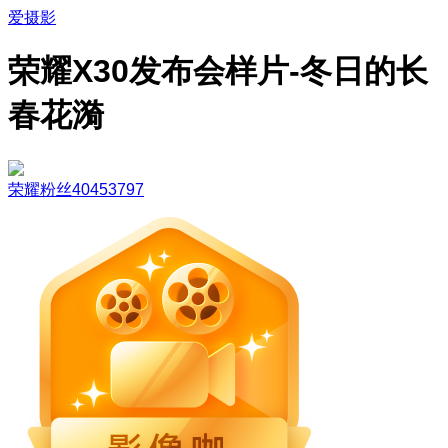
爱摄影
荣耀X30发布会样片-冬日的长
春花漪
荣耀粉丝40453797