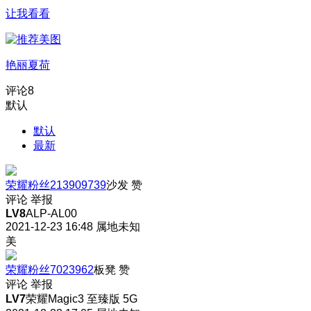
让我看看
艳丽夏荷
评论
8
默认
默认
最新
荣耀粉丝213909739
沙发
赞
评论
举报
LV8
ALP-AL00
2021-12-23 16:48
属地未知
美
荣耀粉丝7023962
板凳
赞
评论
举报
LV7
荣耀Magic3 至臻版 5G