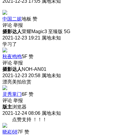
2021-12-23 17:05
属地未知
中国二妮
地板
赞
评论
举报
摄影达人
荣耀Magic3 至臻版 5G
2021-12-23 19:21
属地未知
学习了
秋夜鸣鸣
5F
赞
评论
举报
摄影达人
NOH-AN01
2021-12-23 20:58
属地未知
漂亮美拍欣赏
灵秀掌门
6F
赞
评论
举报
版主
浏览器
2021-12-24 08:06
属地未知
点赞支持 ！！！
晓崧68
7F
赞