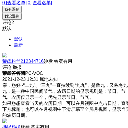
0 [查看名单]
0 [查看名单]
我有遇到
我没遇到
评论
2
默认
默认
最新
荣耀粉丝212344716
沙发
答案有用
评论
举报
荣耀答答团
PC-VOC
2021-12-23 12:31
属地未知
亲，您好~“二九”、“三九”一直持续到“九九”，是数九，又称冬九
九，是一种中国民间节气，农历日期的显示规则是：节日、节
气、农历仅显示一个，优先显示节日、节气。
如果您想查看当天的农历日期，可以在月视图中点击日期，查
下方标题；也可以在月视图中下滑屏幕至全局月视图，显示当
的农历日期。
拂堤杨柳
板凳
答案有用