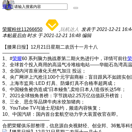
搜索
荣耀粉丝11266650
玩机达人
发表于 2021-12-21 16:4
本帖最后由 时水 于 2021-12-21 16:48 编辑
【腰果日报】12月21日星期二农历十一月十八
——————————
1、#
荣耀
60 系列脑力挑战赛第二期火热进行中，详情可前往
荣
2、全球首个投入商用的高温气冷堆核电站——华能石岛湾高温
3、全国内河首座液化天然气加注 投运；
4、​央广网评上汽抢注100个元宇宙商标：盲目跟风不如踏实创
5、上海市监局: LED 灯具、防爆灯具不合格率超两成；
6、中国鳗鱼被伪造成“日本鳗鱼”,卖给日本人!造假长达5年；
7、2021全球独角兽榜：字节跳动2.25万亿估值跃升榜首；
8、三全、思念等品牌牛肉水饺加猪肉；
9、YouTube TV与迪士尼续约，频道内容恢复；
10、中国汽研：国内首台套航空动力学大装置收官在即。
——————————
合肥荣耀俱乐部整理，信息源自央视财经、创业邦、36氪等科