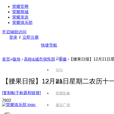
荣耀官网
荣耀商城
荣耀亲选
荣耀俱乐部
开启辅助访问
登录
/
立即注册
快捷导航
首页
首页
»
版块
›
高校&城市俱乐部
›
安徽
›
【腰果日报】12月21日
论坛
【腰果日报】12月21日星期二农历十
版块
[复制帖子标题和链接]
荣耀影像
760
2
建议广场