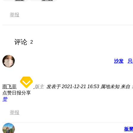
举报
评论
2
沙发
只
雨飞菲
版主
发表于 2021-12-21 16:53
属地未知
来自：
点赞日报分享
赞
举报
板