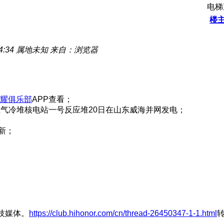
电梯
楼
4:34
属地未知
来自：浏览器
耀俱乐部
APP查看；
气冷堆核电站一号反应堆20日在山东威海并网发电；
新；
技媒体。
https://club.hihonor.com/cn/thread-26450347-1-1.html