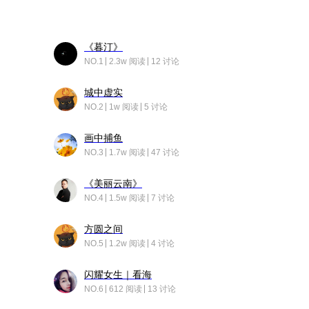
《暮汀》
NO.1
2.3w 阅读
12 讨论
城中虚实
NO.2
1w 阅读
5 讨论
画中捕鱼
NO.3
1.7w 阅读
47 讨论
《美丽云南》
NO.4
1.5w 阅读
7 讨论
方圆之间
NO.5
1.2w 阅读
4 讨论
闪耀女生｜看海
NO.6
612 阅读
13 讨论