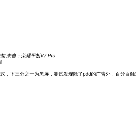
未知
来自：荣耀平板V7 Pro
辑
屏模式，下三分之一为黑屏，测试发现除了pdd的广告外，百分百