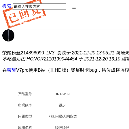
搜索
荣耀粉丝214898090
LV3
发表于 2021-12-20 13:05:21
属地
本帖最后由 HONOR2110199044454 于 2021-12-20 13:10 编
在
荣耀
V7pro使用B站（非HD版）竖屏时卡bug，错位成横
产品型号
BRT-W09
出现频率
很少
问题类型
卡顿/闪退/无响应类
应用名称
哔哩哔哩