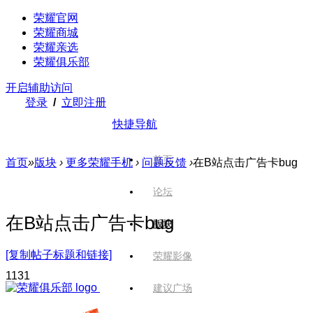
荣耀官网
荣耀商城
荣耀亲选
荣耀俱乐部
开启辅助访问
登录
/
立即注册
快捷导航
首页
首页
»
版块
›
更多荣耀手机
›
问题反馈
›
在B站点击广告卡bug
论坛
在B站点击广告卡bug
版块
[复制帖子标题和链接]
荣耀影像
113
1
建议广场