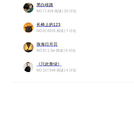
黑白歧路
NO.7
428 阅读
20 讨论
长椅上的123
NO.8
6035 阅读
7 讨论
珠海日月贝
NO.9
1.3w 阅读
6 讨论
《只此青绿》
NO.10
548 阅读
4 讨论