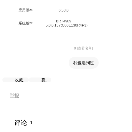
应用版本
6.53.0
BRT-W09
系统版本
5.0.0.137(C00E130R4P3)
0 [查看名单]
我也遇到过
收藏
赞
举报
评论
1