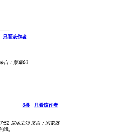
只看该作者
来自：荣耀60
6
楼
只看该作者
7:52
属地未知
来自：浏览器
r的哦。