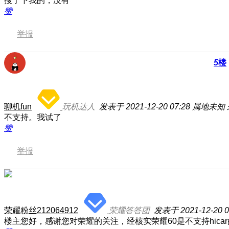
搜了下我的，没有
赞
举报
5
楼
聊机fun
玩机达人
发表于 2021-12-20 07:28
属地未知
不支持。我试了
赞
举报
荣耀粉丝212064912
荣耀答答团
发表于 2021-12-20 0
楼主您好，感谢您对荣耀的关注，经核实荣耀60是不支持hica