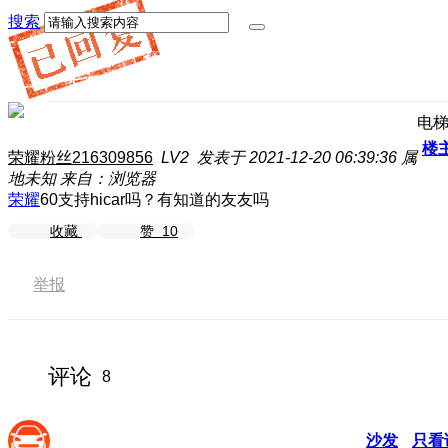
搜索
电
楼
荣耀粉丝216309856
LV2
发表于 2021-12-20 06:39:36
属
地未知
来自：浏览器
荣耀
60支持hicar吗？有知道的友友吗
收藏
赞
10
举报
评论
8
沙发
只看