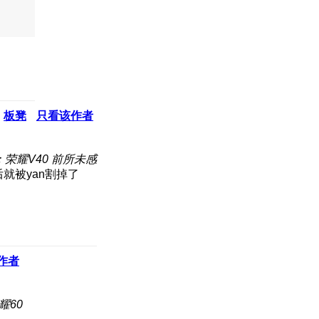
板凳
只看该作者
荣耀V40 前所未感
就被yan割掉了
作者
耀60