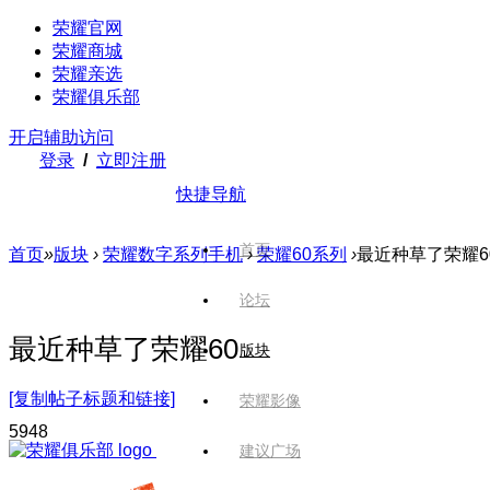
荣耀官网
荣耀商城
荣耀亲选
荣耀俱乐部
开启辅助访问
登录
/
立即注册
快捷导航
首页
首页
»
版块
›
荣耀数字系列手机
›
荣耀60系列
›
最近种草了荣耀6
论坛
最近种草了荣耀60
版块
[复制帖子标题和链接]
荣耀影像
594
8
建议广场